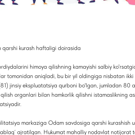
arshi kurash haftaligi doirasida
diydalarini himoya qilishning kamayishi salbiy ko'rsatg
lar tomonidan aniqladi, bu bir yil oldingiga nisbatan ikk
81) jinsiy ekspluatatsiya qurboni bo'lgan, jumladan 80 ay
lish organlari bilan hamkorlik qilishni istamaslikning a
atsiyadir.
ilitatsiya markaziga Odam savdosiga qarshi kurashish uc
blag‘ ajratilgan. Hukumat mahalliy nodavlat notijorat t