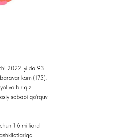
ich! 2022-yilda 93
i baravar kam (175).
ol va bir qiz.
sosiy sababi qo'rquv
hun 1,6 milliard
ashkilotlariga