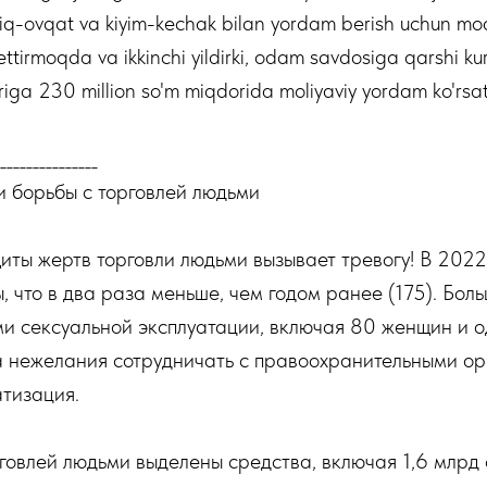
iq-ovqat va kiyim-kechak bilan yordam berish uchun m
ettirmoqda va ikkinchi yildirki, odam savdosiga qarshi k
lariga 230 million so'm miqdorida moliyaviy yordam ko'rs
_______________
и борьбы с торговлей людьми
ты жертв торговли людьми вызывает тревогу! В 2022
, что в два раза меньше, чем годом ранее (175). Бол
ми сексуальной эксплуатации, включая 80 женщин и о
 нежелания сотрудничать с правоохранительными ор
тизация.
говлей людьми выделены средства, включая 1,6 млрд 