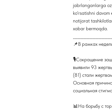
jabrlanganlarga oz
ko'rsatishni davom 
notijorat tashkilot
xabar bermoqda.
__________________________
📌В рамках недел
🎙Сокращение защи
выявили 93 жертвы
(81) стали жертва
Основная причина
социальная стигма
📊На борьбу с тор