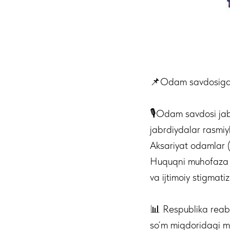
📌Odam savdosiga q
🎙Odam savdosi jabr
jabrdiydalar rasmiy
Aksariyat odamlar (
Huquqni muhofaza qi
va ijtimoiy stigmatiz
📊 Respublika reab
so‘m miqdoridagi ma