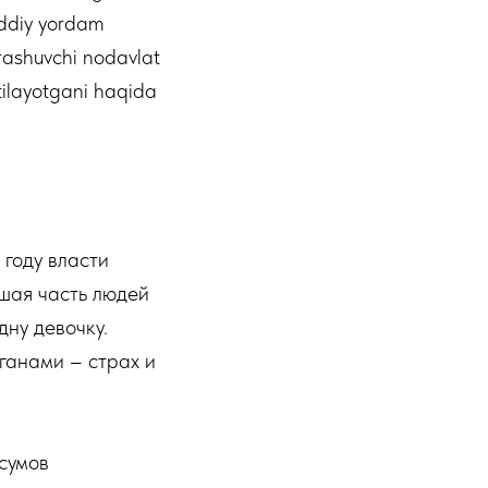
oddiy yordam
urashuvchi nodavlat
atilayotgani haqida
 году власти
ьшая часть людей
дну девочку.
ганами – страх и
сумов